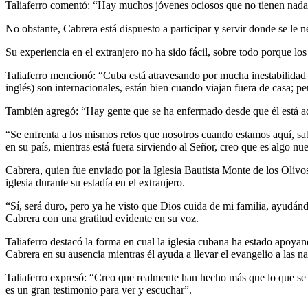
Taliaferro comentó: “Hay muchos jóvenes ociosos que no tienen nada q
No obstante, Cabrera está dispuesto a participar y servir donde se le 
Su experiencia en el extranjero no ha sido fácil, sobre todo porque l
Taliaferro mencionó: “Cuba está atravesando por mucha inestabilidad
inglés) son internacionales, están bien cuando viajan fuera de casa; per
También agregó: “Hay gente que se ha enfermado desde que él está aqu
“Se enfrenta a los mismos retos que nosotros cuando estamos aquí, sa
en su país, mientras está fuera sirviendo al Señor, creo que es algo n
Cabrera, quien fue enviado por la Iglesia Bautista Monte de los Olivo
iglesia durante su estadía en el extranjero.
“Sí, será duro, pero ya he visto que Dios cuida de mi familia, ayudánd
Cabrera con una gratitud evidente en su voz.
Taliaferro destacó la forma en cual la iglesia cubana ha estado apoyan
Cabrera en su ausencia mientras él ayuda a llevar el evangelio a las n
Taliaferro expresó: “Creo que realmente han hecho más que lo que se e
es un gran testimonio para ver y escuchar”.