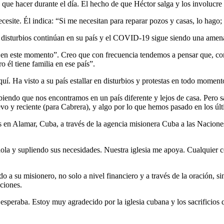
ue hacer durante el día. El hecho de que Héctor salga y los involucre e
necesite. Él indica: “Si me necesitan para reparar pozos y casas, lo hago
os disturbios continúan en su país y el COVID-19 sigue siendo una amen
 en este momento”. Creo que con frecuencia tendemos a pensar que, com
o él tiene familia en ese país”.
í. Ha visto a su país estallar en disturbios y protestas en todo momen
biendo que nos encontramos en un país diferente y lejos de casa. Pero 
uevo y reciente (para Cabrera), y algo por lo que hemos pasado en los ú
s en Alamar, Cuba, a través de la agencia misionera Cuba a las Naciones
ola y supliendo sus necesidades. Nuestra iglesia me apoya. Cualquier co
do a su misionero, no solo a nivel financiero y a través de la oración,
aciones.
speraba. Estoy muy agradecido por la iglesia cubana y los sacrificios 