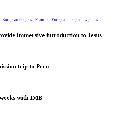
s
,
European Peoples - Featured
,
European Peoples - Updates
rovide immersive introduction to Jesus
ssion trip to Peru
8 weeks with IMB