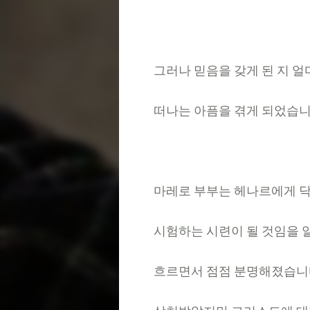
그러나
믿음을
갖게
된
지
얼
떠나는
아픔을
겪게
되었습
마레로
부부는
헤나르에게
시험하는
시련이
될
것임을
흐르면서
점점
분명해졌습니