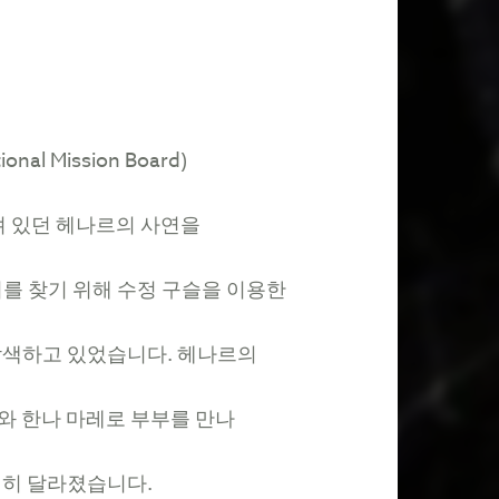
ional Mission Board)
져
있던
헤나르의
사연을
리를
찾기
위해
수정
구슬을
이용한
탐색하고
있었습니다
.
헤나르의
와
한나
마레로
부부를
만나
전히
달라졌습니다
.