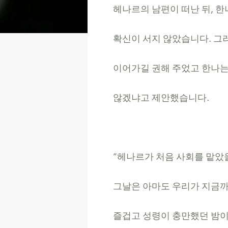
헤나르의
남편이
떠난
뒤
,
한
확신이
서지
않았습니다
.
그
이어가길
권해
주었고
한나
않겠냐고
제안했습니다
.
“
헤나르가
처음
사회를
맡았
그날은
아마도
우리가
지금
즐겁고
성령이
충만했던
밤