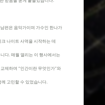
한
믿음을
굳게
붙들었습니다
.
남편은
음악가이며
가수인
한나가
이크
나이트
사역을
시작하는
데
습니다
.
매월
열리는
이
행사에서는
교제하며
“
인간이란
무엇인가
”
와
함께
고민할
수
있었습니다
.