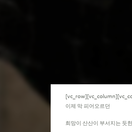
[vc_row][vc_column][vc_co
이제
막
피어오르던
희망이
산산이
부서지는
듯