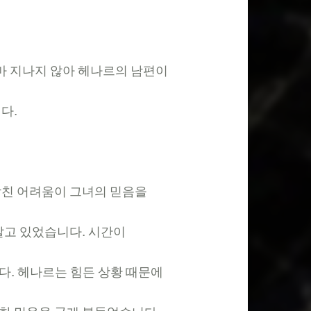
마
지나지
않아
헤나르의
남편이
니다
.
닥친
어려움이
그녀의
믿음을
알고
있었습니다
.
시간이
다
.
헤나르는
힘든
상황
때문에