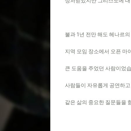
상처받았지만
그리스도에
대
불과
1
년
전만
해도
헤나르의
지역
모임
장소에서
오픈
마
큰
도움을
주었던
사람이었
사람들이
자유롭게
공연하고
같은
삶의
중요한
질문들을