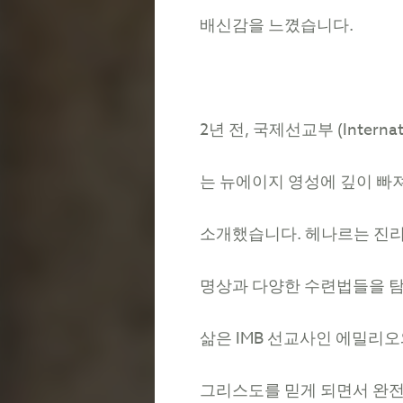
배신감을
느꼈습니다
.
2
년
전
,
국제선교부
(Internat
는
뉴에이지
영성에
깊이
빠
소개했습니다
.
헤나르는
진
명상과
다양한
수련법들을
삶은
IMB
선교사인
에밀리오
그리스도를
믿게
되면서
완