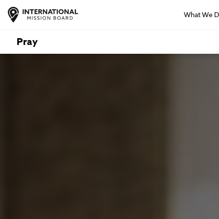
What We 
Pray