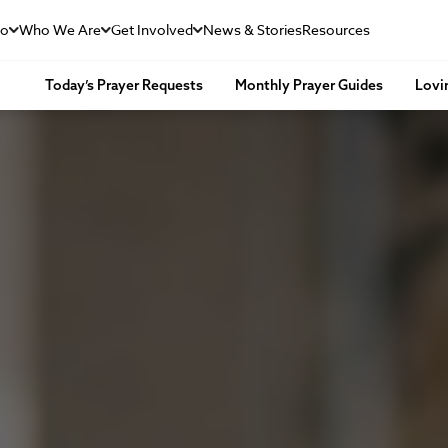
Do
Who We Are
Get Involved
News & Stories
Resources
Today’s Prayer Requests
Monthly Prayer Guides
Lovi