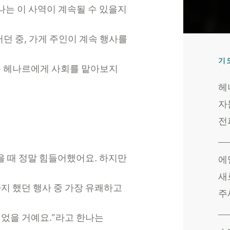
나는
이
사역이
계속될
수
있을지
러던
중
,
가게
주인이
계속
행사를
기
는
헤나르에게
사회를
맡아보지
헤
자
전
을
때
정말
힘들어했어요
.
하지만
에
새
까지
했던
행사
중
가장
유쾌하고
주
이었을
거예요
.”
라고
한나는