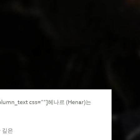
lumn_text css=””]
헤나르
(Henar)
는
한
깊은